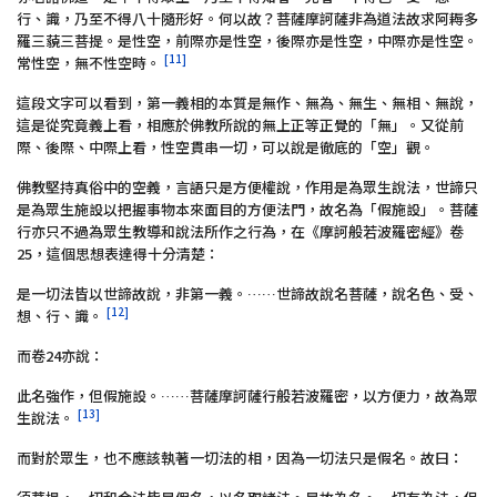
行、識，乃至不得八十隨形好。何以故？菩薩摩訶薩非為道法故求阿耨多
羅三藐三菩提。是性空，前際亦是性空，後際亦是性空，中際亦是性空。
[11]
常性空，無不性空時。
這段文字可以看到，第一義相的本質是無作、無為、無生、無相、無說，
這是從究竟義上看，相應於佛教所說的無上正等正覺的「無」。又從前
際、後際、中際上看，性空貫串一切，可以說是徹底的「空」觀。
佛教堅持真俗中的空義，言語只是方便權說，作用是為眾生說法，世諦只
是為眾生施設以把握事物本來面目的方便法門，故名為「假施設」。菩薩
行亦只不過為眾生教導和說法所作之行為，在《摩訶般若波羅密經》卷
25，這個思想表達得十分清楚：
是一切法皆以世諦故說，非第一義。……世諦故說名菩薩，說名色、受、
[12]
想、行、識。
而卷24亦說：
此名強作，但假施設。……菩薩摩訶薩行般若波羅密，以方便力，故為眾
[13]
生說法。
而對於眾生，也不應該執著一切法的相，因為一切法只是假名。故曰：