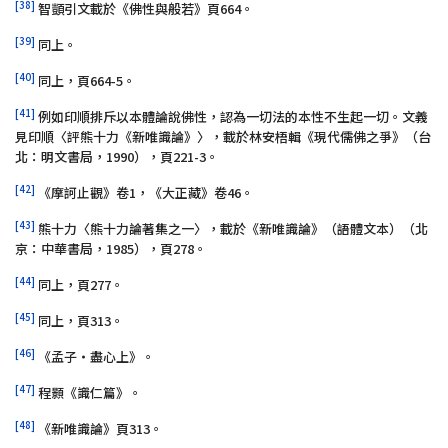
[38]
智顗引文載於《佛性與般若》頁664。
[39]
同上。
[40]
同上，頁664-5。
[41]
例如印順排斥以本體論說佛性，認為一切法的本性不生起一切。文義
見印順〈評熊十力《新唯識論》〉，載於林安梧輯《現代儒佛之爭》（台
北：明文書局，1990），頁221-3。
[42]
《摩訶止觀》卷1，《大正藏》卷46。
[43]
熊十力〈熊十力論著集之一〉，載於《新唯識論》（語體文本）（北
京：中華書局，1985），頁278。
[44]
同上，頁277。
[45]
同上，頁313。
[46]
《孟子‧盡心上》。
[47]
程顥《識仁篇》。
[48]
《新唯識論》頁313。