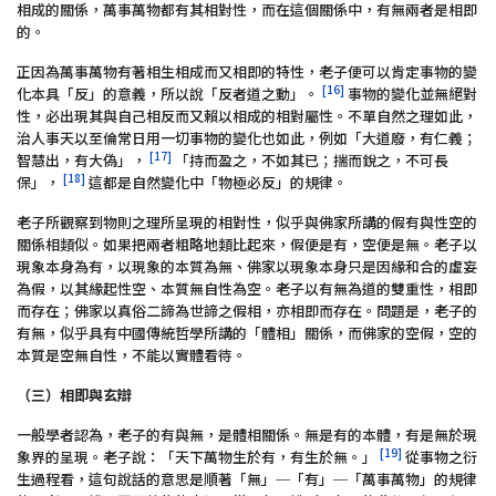
相成的關係，萬事萬物都有其相對性，而在這個關係中，有無兩者是相即
的。
正因為萬事萬物有著相生相成而又相即的特性，老子便可以肯定事物的變
[16]
化本具「反」的意義，所以說「反者道之動」。
事物的變化並無絕對
性，必出現其與自己相反而又賴以相成的相對屬性。不單自然之理如此，
治人事天以至倫常日用一切事物的變化也如此，例如「大道廢，有仁義；
[17]
智慧出，有大偽」，
「持而盈之，不如其已；揣而銳之，不可長
[18]
保」，
這都是自然變化中「物極必反」的規律。
老子所觀察到物則之理所呈現的相對性，似乎與佛家所講的假有與性空的
關係相類似。如果把兩者粗略地類比起來，假便是有，空便是無。老子以
現象本身為有，以現象的本質為無、佛家以現象本身只是因緣和合的虛妄
為假，以其緣起性空、本質無自性為空。老子以有無為道的雙重性，相即
而存在；佛家以真俗二諦為世諦之假相，亦相即而存在。問題是，老子的
有無，似乎具有中國傳統哲學所講的「體相」關係，而佛家的空假，空的
本質是空無自性，不能以實體看待。
（三）相即與玄辯
一般學者認為，老子的有與無，是體相關係。無是有的本體，有是無於現
[19]
象界的呈現。老子說：「天下萬物生於有，有生於無。」
從事物之衍
生過程看，這句說話的意思是順著「無」─「有」─「萬事萬物」的規律