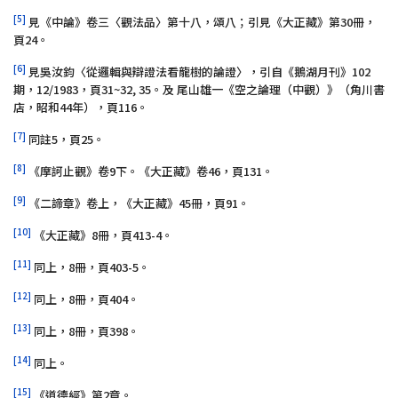
[5]
見《中論》卷三〈觀法品〉第十八，頌八；引見《大正藏》第30冊，
頁24。
[6]
見吳汝鈞〈從邏輯與辯證法看龍樹的論證〉，引自《鵝湖月刊》102
期，12/1983，頁31~32, 35。及 尾山雄一《空之論理（中觀）》（角川書
店，昭和44年），頁116。
[7]
同註5，頁25。
[8]
《摩訶止觀》卷9下。《大正藏》卷46，頁131。
[9]
《二諦章》卷上，《大正藏》45冊，頁91。
[10]
《大正藏》8冊，頁413-4。
[11]
同上，8冊，頁403-5。
[12]
同上，8冊，頁404。
[13]
同上，8冊，頁398。
[14]
同上。
[15]
《道德經》第2章。