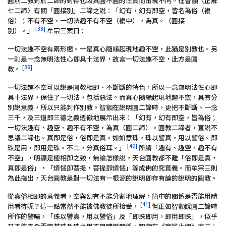
圓別二教對於二諦的對待也因其圓不圓的性質而出現不同。在智顗〈正解
七二諦〉有關「圓接別」二諦之說：「幻有，幻有即空，皆名為俗（複
俗）；不有不空，一切法趣不有不空（複中），為真。（圓接
[38]
別）。」
牟宗三案曰：
一切法趣不空有兩形態。一是真心隨緣起現地趣不空，此猶是別教也。另
一則是一念無明法性心即具十法界，故言一切法趣不空，此方是圓
[39]
教。
一切法趣不空可以說是圓教相即、不斷斷的特色，所以一念無明法性心即
具十法界，保住了一切法，包括惡法。而真心隨緣起現地趣不空，具有分
別說意義，所以只能判作別教。智顗在說明圓二諦時，更把不斷斷、一念
三千，及三道即三德之義透徹地展示出來：「幻有，幻有即空，皆為俗；
一切法趣有、趣空、趣不有不空，為真（圓二諦）。圓教二諦者，直說不
思議二諦也。真即是俗，俗即是真。如如意珠，珠以譬真，用以譬俗。即
[40]
珠是用，即用是珠。不二，分真俗耳。」
所謂「趣有、趣空、趣不有
不空」，明顯是極相即之致，無論怎樣說，天台圓教都不離「俗即是真，
真即是俗」，「煩惱即菩提，菩提即煩惱」等成佛的究竟義。而牟宗三則
為此指出，天台圓教是對一切法有一根源的說明即存有論的說明的圓教。
從真俗相即的意義看，空與幻有不能分割地理解，箇中的關係是否能用體
[41]
用看待呢？這一點當然不能被佛教徒所接受，
但正如智顗說圓二諦時
所作的譬喻，「珠以譬真，用以譬俗」及「即珠即用，即用即珠」，似乎