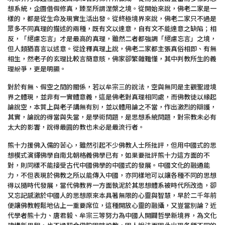
想系統，企圖借假修真，臻至所謂涅槃之境。從開始來說，佛老二家是一
樣的，都是從生命及現實生活出發。從終極境界來說，佛老二家只不過是
眾多不同真理的描述的兩種，既有文以達意，自有文不能達意之缺陷；相
反，「絕慮忘言」才是最高的真理，雖然二者都強調「絕慮忘言」之境，
但人類猶喜言以述意。從詮釋真理上說，佛老二家都主張真俗相即、有無
相生，然老子的玄理比較言簡意賅，佛家卻繁雜難懂，其中判教所生的義
理紛爭，更是明顯。
對於有無、假空之間的關係，若以牟宗三的說法，空與無同是主觀聖證境
界之體現，並非有一實體意義，這是佛老對真理相同處，而佛教徒以緣起
論說空，本質上與老子講無有別，並以體用論之不當，作出激烈的辯護，
其實，論說的得當與失當，是學術問題，是思想系統問題，對宗教未必有
太大的影響，說得最圓的教也未必是最流行者。
熊十力援佛入儒的苦心，雖然引起不少佛教人士所批評，但用中國式的思
想模式演繹佛學自南北朝格義佛學已有，如果要批評熊十力這方面的不
對，則同樣不能接受古代中國佛學的中國式的發展。中國文化的融通能
力，不但表現於佛教之所以能傳入中國，亦同樣地可以讓各種不同的思想
得以隨時代發展，當代佛教界一方面執泥於其思想體系被時代所改造，卻
又忘記感激於中國人的思想原來本具著無限的心靈與智慧，早於二千年前
便讓佛教輕鬆地佔上一重要席位，這種開放心靈的融攝，又豈當別論？近
代學者熊十力、唐君毅、牟宗三等努力為中國人開闢哲學新境界，為文化