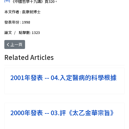
[60]
《中國哲學十九講》頁320。
本文作者 : 袁康就博士
發表年份 : 1998
論文
點擊數: 1323
上一篇文章: 1999年發表 -- 02.新儒家的思想發展與牟宗三開出新外
上一頁
Related Articles
2001年發表 -- 04.入定醫病的科學根據
2000年發表 -- 03.評《太乙金華宗旨》