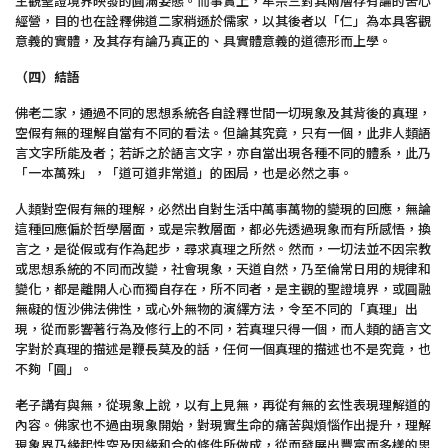
主觀聖證境界映發的圓滿姿態。而事實上，牟宗三對其兩層存有論的苦心
經營，目的也在詮釋佛道二家稍遜於儒家，以其後者以「仁」為本具客觀
意義的實體，及其存有論乃真正的、具實體意義的道德形而上學。
（四）結語
佛老二家，通過不同的思想系統各自詮釋世間一切現象及其背後的真理，
空假有無的理解自當有不同的看法。但論其究竟，只有一個，此非人類語
言文字所能及者；若訴之於語言文字，亦自當出現各種不同的體系，此乃
「一本萬殊」，「道可道非常道」的困局，也是必然之事。
人類對空假有無的理解，必然出自對生活中萬事萬物的變現的回應，無論
這種回應偏於哲學層面，或是宗教層面，都必先透過現象而有所感悟，換
言之，是從假或有作為起步，尋求真理之所然。然而，一切法並不因宗教
或思想系統的不同而改變，社會現象，天道自然，乃至倫常日用的規律和
變化，都是離開人心而獨自存在，所不同者，是主觀的聖證境界，或圓融
無礙的恆沙佛法佛性，或心外無物的演繹方法，令至不同的「真理」出
現，從而影響著行為及修行上的不同，若真理只得一個，而人類的語言文
字對於真理的描述是鞭長莫及的話，任何一個真理的描述也不是究竟，也
不夠「圓」。
老子講有與無，從現象上說，以有上見無，再從有無的玄性表現理解道的
內容。佛家也不過由現象開始，對現實生命的痛苦與煩惱作出提升，理解
現象界乃緣起性空及因緣和合的條件所做成，從而發展出豐富而多樣的思