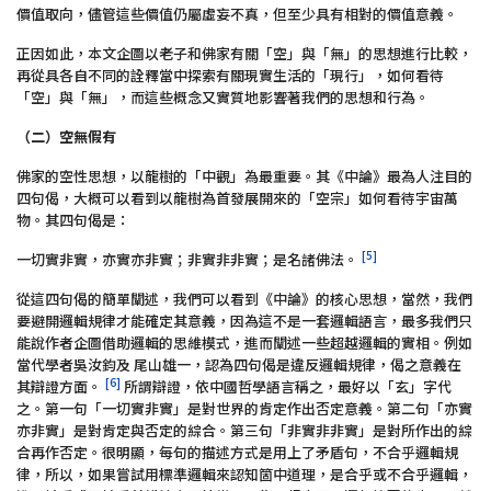
價值取向，儘管這些價值仍屬虛妄不真，但至少具有相對的價值意義。
正因如此，本文企圖以老子和佛家有關「空」與「無」的思想進行比較，
再從具各自不同的詮釋當中探索有關現實生活的「現行」，如何看待
「空」與「無」，而這些概念又實質地影響著我們的思想和行為。
（二）空無假有
佛家的空性思想，以龍樹的「中觀」為最重要。其《中論》最為人注目的
四句偈，大概可以看到以龍樹為首發展開來的「空宗」如何看待宇宙萬
物。其四句偈是：
[5]
一切實非實，亦實亦非實；非實非非實；是名諸佛法。
從這四句偈的簡單闡述，我們可以看到《中論》的核心思想，當然，我們
要避開邏輯規律才能確定其意義，因為這不是一套邏輯語言，最多我們只
能說作者企圖借助邏輯的思維模式，進而闡述一些超越邏輯的實相。例如
當代學者吳汝鈞及 尾山雄一，認為四句偈是違反邏輯規律，偈之意義在
[6]
其辯證方面。
所謂辯證，依中國哲學語言稱之，最好以「玄」字代
之。第一句「一切實非實」是對世界的肯定作出否定意義。第二句「亦實
亦非實」是對肯定與否定的綜合。第三句「非實非非實」是對所作出的綜
合再作否定。很明顯，每句的描述方式是用上了矛盾句，不合乎邏輯規
律，所以，如果嘗試用標準邏輯來認知箇中道理，是合乎或不合乎邏輯，