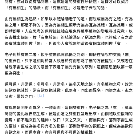
到有，亦可以從有講到無，這就是道的雙重性所使然，這樣才可以契合
「有無相生」的講法，而「有無相生」才是老子要說的話。
由有無相生為起點，如果以本體論講老子的道，而說成無為有之體，有為
無之用，那是不夠的；因為有無相生顯示有無亦互為其體，互為其用，或
即體即用。人在思考的過程往往站在現象界萬事萬物的變現尋其究竟，以
有去推出個無，故「有生於無」的結論滿足了窮源之慾，也證成了有之背
後有其本體叫做「無」。但很少人會說無的背後有個本體叫做「有」。
老子對於有無二者，似乎並無孰高孰低之判別。即使在論說中突顯「無」
的重要性，只不過相對於常人執著於有而忽略了無的方便權說，又或者在
論說宇宙生成之順的意義下表達了無先有後的序列，這個意思猶以第一章
更為突出：
道可道，非常道；名可名，非常名。無名天地之始，有名萬物之母。故常
無欲以觀其妙，常有欲以觀其徼。此兩者，同出而異名，同謂之玄。玄之
[25]
又玄，眾妙之門。
有與無是同出而異名，一體兩面。這個雙重性，老子稱之為「玄」，萬事
萬物的變化及自然生成，便是由道之雙重性呈現出來，由個體以至複雜的
變現，都不離玄性的延伸，故曰「玄之又玄」。而無與有，落到宇宙生成
的描述，便成為無名與有名的指稱：落到對事物的觀照上，便成為無欲與
有欲之別。而道本身，亦有可道與不可道的雙重性。