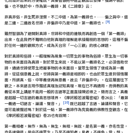
化而設計出來的方便權說。其後智顗把中道正觀加以發揮，強調不執於
偏，也不執於中，作為第一義諦，其《二諦章》云：
非真非俗，非生死非涅槃，不二中道，為第一義諦也。……偏之與中，還
[9]
是二邊。二邊故名世諦。非偏非中乃是中道，第一義諦也。
雖然智顗為了避開對真諦，世諦和中道的邊執而再創造一個「第一義諦」
出來，在此我們不難明白他對真理的理解是承接龍樹的思想的。這種不偏
於任何一邊的觀照方式，成為天台宗「一心三觀」的核心課題。
對於真諦和俗諦，一般理解為現象一切眾生的事物為俗諦，眾生及一切事
物的本來面目為真諦。對於眾生來說，不能以第一義諦名之，必須借助世
諦，通過世諦使眾生把握事物的本來面目，當眾生領悟了便成為第一義
諦。從這個意義上說，世諦與第一義諦是相即的。也由於眾生達到領悟層
面，所謂真、俗、中等義便再無意義，故云「非偏非中」。在這層面往下
觀之，本來語言用作描述真理及認知真理，現在已不再適用，而佛教的真
義從本質上講是不能用一般的言語等正面直接陳述得之，簡而言之，真義
是超越一切言語的最高思想境界。《摩訶般若波羅密經》卷26云：「最第
[10]
一義過一切語言、論議、聲音。」
既已超越了言語、論議和聲音，它
還可能被描述嗎？對於這一點，第一義諦作為究竟義的佛教性空觀念，在
《摩訶般若波羅密經》卷25也有說明：
第一義相者，無作，無為，無生，無相，無說，是名第一義，亦名性空，
亦名諸佛道。是中不得眾生，乃至不得知者，見者，不得色、受、想、