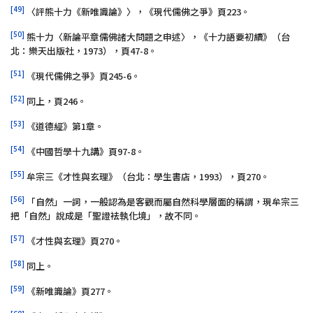
[49]
〈評熊十力《新唯識論》〉，《現代儒佛之爭》頁223。
[50]
熊十力〈新論平章儒佛諸大問題之申述〉，《十力語要初續》（台
北：樂天出版社，1973），頁47-8。
[51]
《現代儒佛之爭》頁245-6。
[52]
同上，頁246。
[53]
《道德經》第1章。
[54]
《中國哲學十九講》頁97-8。
[55]
牟宗三《才性與玄理》（台北：學生書店，1993），頁270。
[56]
「自然」一詞，一般認為是客觀而屬自然科學層面的稱謂，現牟宗三
把「自然」說成是「聖證袪執化境」，故不同。
[57]
《才性與玄理》頁270。
[58]
同上。
[59]
《新唯識論》頁277。