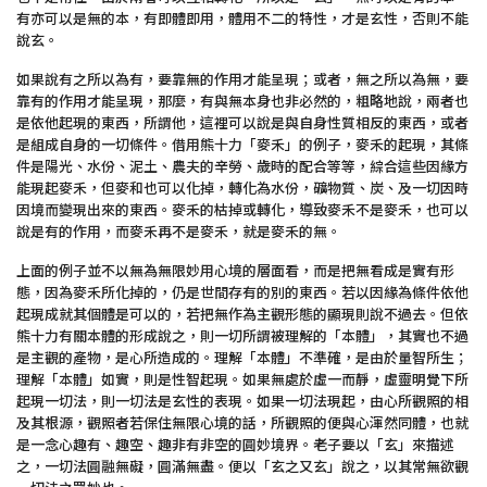
有亦可以是無的本，有即體即用，體用不二的特性，才是玄性，否則不能
說玄。
如果說有之所以為有，要靠無的作用才能呈現；或者，無之所以為無，要
靠有的作用才能呈現，那麼，有與無本身也非必然的，粗略地說，兩者也
是依他起現的東西，所謂他，這裡可以說是與自身性質相反的東西，或者
是組成自身的一切條件。借用熊十力「麥禾」的例子，麥禾的起現，其條
件是陽光、水份、泥土、農夫的辛勞、歲時的配合等等，綜合這些因緣方
能現起麥禾，但麥和也可以化掉，轉化為水份，礦物質、炭、及一切因時
因境而變現出來的東西。麥禾的枯掉或轉化，導致麥禾不是麥禾，也可以
說是有的作用，而麥禾再不是麥禾，就是麥禾的無。
上面的例子並不以無為無限妙用心境的層面看，而是把無看成是實有形
態，因為麥禾所化掉的，仍是世間存有的別的東西。若以因緣為條件依他
起現成就其個體是可以的，若把無作為主觀形態的顯現則說不過去。但依
熊十力有關本體的形成說之，則一切所謂被理解的「本體」，其實也不過
是主觀的產物，是心所造成的。理解「本體」不準確，是由於量智所生；
理解「本體」如實，則是性智起現。如果無處於虛一而靜，虛靈明覺下所
起現一切法，則一切法是玄性的表現。如果一切法現起，由心所觀照的相
及其根源，觀照者若保住無限心境的話，所觀照的便與心渾然同體，也就
是一念心趣有、趣空、趣非有非空的圓妙境界。老子要以「玄」來描述
之，一切法圓融無礙，圓滿無盡。便以「玄之又玄」說之，以其常無欲觀