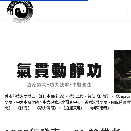
專 欄 文 章
傳 媒 訪 問
針 灸 診 症
搜尋
+852 28932893
香港科技大學博士。註冊中醫(針灸)。浮針二段。曾任《信報》、《Capit
學院、中大中醫學院、中大道教文化研究中心、香港道教學院、國際道聯會等
taoistyuen@gmail.com
化》、《修行》、《功夫傳奇》、《道通天地》、《講東講西》。
星期一及星期四 10:00am - 7:30pm 星期二、星期三及星期五 10:00am - 