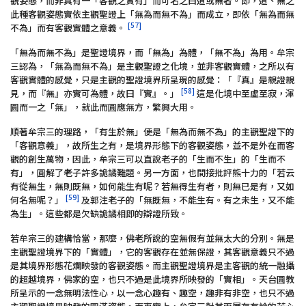
觀姿態，而非真有一「客觀之實有」而可名之曰道或無者。即，道、無之
此種客觀姿態實依主觀聖證上「無為而無不為」而成立，即依「無為而無
[57]
不為」而有客觀實體之意義。
「無為而無不為」是聖證境界，而「無為」為體，「無不為」為用。牟宗
三認為，「無為而無不為」是主觀聖證之化境，並非客觀實體，之所以有
客觀實體的感覺，只是主觀的聖證境界所呈現的感覺：「『真』是親證親
[58]
見，而『無』亦實可為體，故曰『實』。」
這是化境中至虛至寂，渾
圓而一之「無」，就此而圓應無方，繁興大用。
順著牟宗三的理路，「有生於無」便是「無為而無不為」的主觀聖證下的
「客觀意義」，故所生之有，是境界形態下的客觀姿態，並不是外在而客
觀的創生萬物，因此，牟宗三可以直說老子的「生而不生」的「生而不
有」，圓解了老子許多詭譎難題。另一方面，也間接批評熊十力的「若云
有從無生，無則既無，如何能生有呢？若無得生有者，則無已是有，又如
[59]
何名無呢？」
及郭注老子的「無既無，不能生有。有之未生，又不能
為生」。這些都是欠缺詭譎相即的辯證所致。
若牟宗三的建構恰當，那麼，佛老所說的空無假有並無太大的分別。無是
主觀聖證境界下的「實體」，它的客觀存在並無保證，其客觀意義只不過
是其境界形態花爛映發的客觀姿態。而主觀聖證境界是主客觀的統一融攝
的超越境界，佛家的空，也只不過是此境界所映發的「實相」。天台圓教
所呈示的一念無明法性心，以一念心趣有、趣空，趣非有非空，也只不過