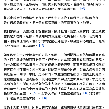
緣，如是等緣，互相藉待，而有麥禾的相狀現起。若將所有的緣都除去，
[43]
也就沒有麥禾了。所以麥禾並無自體，並不是實在的。
雖然麥禾是依因緣條件而存在，但熊十力區分了兩種不同形態的存在。一
是在俗諦意義存在，另一是在真諦意義上的不真實存在。他說：
我們講道理，應該分別俗諦和真諦。隨順世間，設定境是有的，並且把它
當做是外在的，這樣，就使知識有立足處，是為俗諦。泯除一切對待的
相，唯約真理而談，便不承認境是離心外在的，馴至達到心境兩忘，能所
[44]
不分的境地，是為真諦。
如果依照熊十力看待事物的方法，那麼，一個判斷可以在俗諦的層面是真
的，而在真諦的層面可能是假。但熊十力對本體和現象有其特別的見解。
他一方面堅持現象世界一切存有都是本體的顯現，而萬事萬物是互相依存
的有條件地存在著；另一方面，他認為本體由心所造，若由人憑著量智來
猜度各自不同的「本體」是不對的，本體應由性智出發，從真正的覺悟，
達致虛靈明覺，圓滿無礙，使個體生命與宇宙大生命原無二致，才是證成
本體的存在。所以，本體對於熊十力來說，不是離開心而外在的，把本體
看成是外在獨存的東西是錯誤的。此種「唯吾人的本心才是吾身與天地萬
[45]
[46]
物所同具的本體」，
也就是孟子的「萬物皆備於我」
和程顥的
[47]
「仁者渾然與萬物同體」。
從熊十力的「體用」所開出的佛學理論，雖然有許多地方遠離印度佛教，