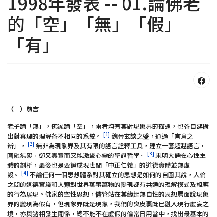
1998年發表 -- 01.論佛老
的「空」「無」「假」
「有」
（一）前言
老子講「無」，佛家講「空」，兩者均有其對現象界的描述，也各自建構
[1]
出對真理的理解各不相同的系統。
魏晉玄談之盛，通過「言意之
[2]
辨」，
無非為現象界及其有限的語言詮釋工具，建立一套超越語言，
[3]
圓融無礙，郤又真實而又能激盪心靈的聖證哲學。
宋明大儒在心性主
體的剖析，最後也是要證成現世間「中正仁義」的道德實體並無虛
[4]
設。
不論任何一個思想體系對其確立的思想是如何的自圓其說，人倫
之間的道德實踐和人類對世界萬事萬物的變現都有共通的理解模式及相應
的行為展現。佛家的空性思想，儘管站在其緣起無自性的思想層面說現象
界的變現為假有，但現象界既是現象，我們的臭皮囊既已融入現行虛妄之
境，亦與諸相發生關係，總不能不在虛假的倫常日用當中，找出最基本的