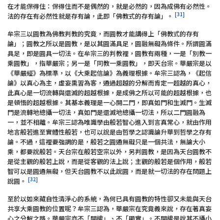
在才能保得住：保得住而不是偶然的，就是必然的，因為成佛有必然性。
[31]
法的存在有必然性就是存有論，此即「佛教式的存有論」。
牟宗三以圓教為佛教判教的究竟，而圓教才能講得上「佛教式的存有
論」；圓教之所以是圓教，是以其圓滿具足，圓融無礙為條件。所謂圓滿
具足，即是圓具一切法。在牟宗三的判教裡，圓教有兩種，一是「別教一
乘圓教」，指華嚴宗；另一是「同教一乘圓教」，即天台宗。華嚴宗是以
《華嚴經》為標準，以《大乘起信論》為義理根據。牟宗三認為，《起信
論》以真心為主，虛妄熏習為客，通過超越的分解而肯定一超越的真心，
此真心是一切流轉與還滅的超越根據，是成佛之所以可能的超越根據，也
是頓悟的超越根據。其基本義理是一心開二門，即真如門和生滅門。生滅
門是流轉地總攝一切法，真如門是還滅地總攝一切法，所以二門圓融為
一，並不相離。牟宗三認為唯識學由般若智心進入到言真常心，就由作用
地言般若進至實體性般若，也可以說是由哲學之認識論升華到哲學之存有
論。不過，這裡要強調的是，般若之圓通無礙只是一個共法，無論大小
乘，都要說般若。天台宗在般若空宗以外，另判圓教，是因為天台圓教不
是從主觀的般若上說，而是從客觀的法上說；主觀的般若是個作用，般若
智可以是圓通無礙，但天台圓教不以此說圓，而是就一切法的存在問題上
[32]
說圓。
至於以如來藏自性清淨心的系統，為何已具有圓教的特性卻又未能與天台
共享大乘圓教的位置呢？牟宗三認為，華嚴宗在究竟義來說，存在著真妄
心之分解之路。華嚴宗亦不「開權」、不「顯實」。不開權是說其不攝小