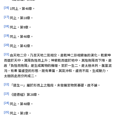
[16]
1同上，第40章。
[17]
同上，第18章。
[18]
同上，第9章。
[19]
同上，第40章。
[20]
同上，第42章。
[21]
由天地二分，乃至天地二氣相交，是乾坤二卦相索後的演化。乾索坤
而還於天中，其陽負陰而上升；坤索乾而還於地中，其陰抱陽而下降，是
故「負陰而抱陽」是生成萬物的機理。至於一生二，是太極未判，氤氳混
沌，有橐 籥虛空的形態，既有橐籥，其氣沖和，虛而不屈，生成動力，
太極因此而分判成二。
[22]
「道生一」屬於形而上之階段，未發展至物質基礎，故不論。
[23]
《道德經》第28章。
[24]
同上，第48章。
[25]
同上，第1章。