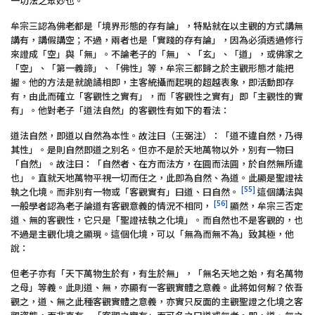
一切法之眾妙也。
牟宗三認為佛老都是「境界形態的存有論」，特點就在以主觀的方式講無
講有，講假講空；不過，兩者也是「實踐的存有論」，因為必須透過修行
來證成「空」與「無」。不論老子的「無」、「玄」、「道」，或佛家之
「空」、「第一義諦」、「佛性」等，牟宗三都歸之於主觀形態才能把
握。他的方法是就詭譎相即，主客統攝而起現的超越表象，即活動即存
有，由此而確立「客觀性之實有」，而「客觀性之實有」即「主觀性的實
有」。他對老子「道法自然」的客觀性有如下的看法：
道法自然，即道以自然為本性。故注曰（王弼注）：「道不違自然，乃得
其性」。是則自然即道之別名。但亦不是於天地萬物以外，別有一物曰
「自然」。故注曰：「自然者、在方而法方，在圓而法圓，於自然無所違
也」。直就天地萬物平視一切而任之，此即為自然、為道。此顯是聖證袪
[55]
執之化境。而非別有一物或「客觀實有」曰道、曰自然。
這個講法與
[56]
一般學者認為老子論道有客觀意義的情況不相同，
顯然，牟宗三否定
道、無的客觀性，它只是「聖證袪執之化境」。而自然也不是客觀的，也
不過是主觀化境之顯現。這個化境，可以「無為而無不為」致其極，他
說：
但老子亦有「天下萬物生於有，有生於無」，「無名天地之始，有名萬物
之母」等義。此則道、無，亦顯有一客觀實體之意義。此將如何解？依吾
觀之，道、無之此種客觀實體之意義，亦實只反面的主觀聖證之化境之客