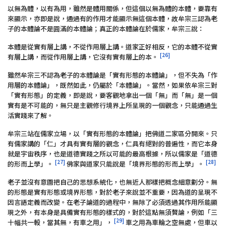
以無為體，以有為用，雖然是體用關係，但這個以無為體的本體，要靠有
來顯示，亦即是說，通過有的作用才能顯示無這個本體，故牟宗三認為老
子的本體論不是圓滿的本體論；真正的本體論在於儒家，牟宗三說：
本體是從實有層上講，不從作用層上講。道家正好相反，它的本體不從實
[26]
有層上講，而從作用層上講，它沒有實有層上的本。
雖然牟宗三不認為老子的本體論是「實有形態的本體論」，但不失為「作
用層的本體論」，既然如此，仍屬於「本體論」。當然，如果依牟宗三對
「實有形態」的定義，即是說，要客觀地拿出一個「無」而「無」是一個
實有是不可能的，無只是主觀修行境界上所呈現的一個觀念，只能通過生
活實踐來了解。
牟宗三站在儒家立場，以「實有形態的本體論」把佛道二家區分開來。只
有儒家講的「仁」才具有實有層的觀念，仁具有絕對的普遍性，而它本身
就是宇宙秩序，也是道德實踐之所以可能的最高根據，所以儒家是「道德
[27]
[28]
的形而上學」。
佛家與道家只能說是「境界形態的形而上學」。
老子並沒有意圖把自己的思想系統化，也無近人那樣把概念細意劃分。無
的形態是實有形態或境界形態，對於老子來說並不重要，因為道的呈現不
因言語定義而改變。在老子論道的過程中，無除了必須透過其作用所能顯
現之外，有本身是具備實有形態的樣式的，對於這點無須贅論，例如「三
[29]
十幅共一軗，當其無，有車之用」，
車之用為車輪之空無處，但車以