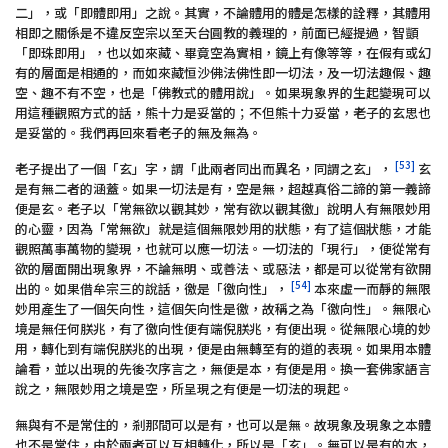
二」，或「即體即用」之說。其實，不論體用的體是怎樣的詮釋，其體用
相即之關係是不違反空宗以至天台圓教的義理的，前面已經提過，智顗
「即珠即用」，也以如來藏、畢竟空為實相，鏡上有像等等，在假有或幻
有的層面是相通的，而如來藏恒沙佛法佛性即一切法，及一切法趣假、趣
空、趣不有不空，也是「佛教式的體用說」。如果現象界的生起變現可以
用這種觀照方式的話，熊十力是妥當的；不但熊十力妥當，老子的玄思也
是妥當的。我們再回來看老子的無及無為。
[53]
老子提出了一個「玄」字，謂「此兩者同出而異名，同謂之玄」，
玄
是有無二者的涵蓋。如果一切法是有，空是無，超越真俗二諦的第一義諦
便是玄。老子以「常無欲以觀其妙，常有欲以觀其徼」說明人有無限妙用
的心靈，因為「常無欲」就是這個無限妙用的狀態，有了這個狀態，才能
觀照萬事萬物的變現，也就可以應一切法。一切法的「現行」，便從常有
欲的層面開出現象界，不論無明、或善法、或惡法，都是可以從常有欲開
[54]
出的。如果借牟宗三的說話，徼是「徼向性」，
本來虛一而靜的無限
妙用產生了一個矢向性，這個矢向性是徼，故稱之為「徼向性」。無限心
境是無任何朕兆，有了徼向性便有端倪朕兆，有便出現。從無限心境的妙
用，轉化到有端倪朕兆的出現，便是由無轉至有的道的表現。如果用本體
論看，並以出現的先後次序言之，無便是本，有便是用。換一套佛家語言
說之，無限妙用之境是空，所呈現之有便是一切法的現起。
無與有不是常住的，剎那間可以是有，也可以是無。故現象及現象之本體
也不是常住，由於兩者可以互相轉化，所以是「玄」。無可以是有的本，