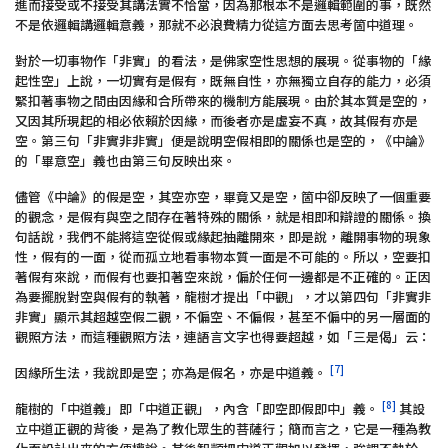
進而接受或不接受其講法實不恰當，因為那根本不是邏輯範圍的事，既然
不是依邏輯講邏輯意義，那就不必浪費精力從這方面去思考箇中道理。
對於一切事物作「非實」的看法，是佛家空性思想的展現。從事物的「緣
起性空」上說，一切實有是假有，既無自性，亦無獨立自存的能力，必須
緊扣著事物之間由因緣和合所帶來的機制方能展現。由於其本質是空的，
又因其所現起的相必依賴於因緣，而後者亦是虛妄不真，故其假有亦是
空。第三句「非實非非實」便是說明空假相即的關係也是空的，《中論》
的「畢意空」義也由第三句反映出來。
儘管《中論》的假是空，其空亦空，畢竟又是空，箇中卻反映了一個重要
的觀念，是假有與空之間存在著特殊的關係，就是相即和辯證的關係。換
句話說，我們不能將這空從假或緣起抽離開來，即是說，離開事物的現象
性，假有的一面，從而孤立地看事物本質一面是不可能的。所以，空要扣
著假有來說，而假有也要扣著空來說，偏於任何一邊都是不正確的。正因
為要擺脫對空與假有的執著，龍樹才提出「中觀」，才以第四句「非實非
非實」顯示其超越空假二觀，不偏空、不偏假，甚至不偏中的另一層面的
觀照方法，而這種觀照方法，連語言文字也得要超越，如「三是偈」云：
[7]
因緣所生法，我說即是空；亦為是假名，亦是中道義。
[8]
龍樹的「中道義」即「中道正觀」，內含「即空即假即中」義。
其設
立中道正觀的背後，是為了教化眾生的菩薩行；簡而言之，它是一種為教