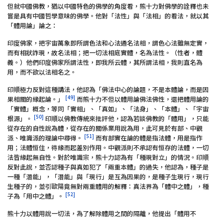
但就中國佛教，猶以中國特色的佛學的角度看，熊十力對佛學的詮釋也未
嘗是具有中國哲學意味的佛學。他對「法性」與「法相」的看法，就以其
「體用論」論之：
印度佛家，把宇宙萬象即所謂色法和心法通名法相，謂色心法雖無定實，
而有相狀詐現，故名法相；把一切法相底實體，名為法性。（性者，體
義。）他們印度佛家所謂法性，即我所云體，其所謂法相，我則直名為
用，而不欲以法相名之。
印順極力反對這種講法，他認為「佛法中心的論題，不是本體論，而是因
[49]
果相關的緣起論。」
而熊十力不但以體用論佛法佛性，還把體用論的
「實體」概念，等同「實相」、「真如」、「法身」、「本體」、「宇宙
[50]
根源」。
印順以佛教傳統來批評他，認為若談佛教的「體用」，只能
從存在的自性說為體，從存在的關係業用說為用，此可見於有部、中觀
[51]
派、唯識派的理論中尋得。
而有部實在論的體是指法體，用是指作
用；法體恒住，待緣而起差別作用。中觀派則不承認有恒存的法體，一切
法皆緣起無自性。對於唯識宗，熊十力認為有「種現對立」的情況。印順
反對此說，並否認種子與真如犯了「兩重本體」的過失，他認為，種子是
一種「潛能」，「潛能」與「現行」是互為因果的，是種子生現行，現行
生種子的，並引歐陽竟無對兩重體用的解釋：真法界為「體中之體」，種
[52]
子為「用中之體」。
熊十力以體用說一切法，為了解除體用之間的隔離，他提出「體用不