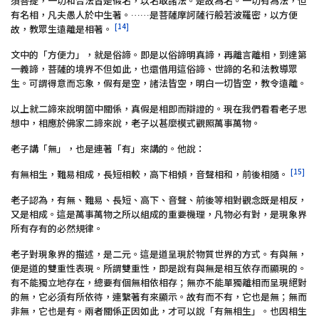
須菩提，一切和合法皆是假名，以名取諸法。是故為名。一切有為法，但
有名相，凡夫愚人於中生著。……是菩薩摩訶薩行般若波羅密，以方便
[14]
故，教眾生遠離是相著。
文中的「方便力」，就是俗諦。即是以俗諦明真諦，再離言離相，到達第
一義諦，菩薩的境界不但如此，也還借用這俗諦、世諦的名和法教導眾
生。可謂得意而忘象，假有是空，諸法皆空，明白一切皆空，教令遠離。
以上就二諦來說明箇中關係，真假是相即而辯證的。現在我們看看老子思
想中，相應於佛家二諦來說，老子以甚麼模式觀照萬事萬物。
老子講「無」，也是連著「有」來講的。他說：
[15]
有無相生，難易相成，長短相較，高下相傾，音聲相和，前後相隨。
老子認為，有無、難易、長短、高下、音聲、前後等相對觀念既是相反，
又是相成。這是萬事萬物之所以組成的重要機理，凡物必有對，是現象界
所有存有的必然規律。
老子對現象界的描述，是二元。這是道呈現於物質世界的方式。有與無，
便是道的雙重性表現。所謂雙重性，即是說有與無是相互依存而顯現的。
有不能獨立地存在，總要有個無相依相存；無亦不能單獨離相而呈現絕對
的無，它必須有所依待，連繫著有來顯示。故有而不有，它也是無；無而
非無，它也是有。兩者關係正因如此，才可以說「有無相生」。也因相生