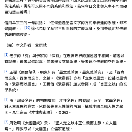
建構新里程，也不過契合佛陀因時設教，因人說法而因此出現各種不同的
佛法系統。佛陀可以用不同的系統和教法，為何今日文化與人事不同而硬
要沿襲古義呢？
借用牟宗三的一句說話：「任何透過語言文字的方式來表達的系統，都不
[60]
是圓教。」
這也包括了牟宗三對圓教的定義本身，及那些執泥於佛教
古義的佛教徒。
（完）本文作者：袁康就
[1]
老子的「有」與佛家的「假有」在現實世界的描述各不相同。前者以
有說無，後者以假說真。前者建立玄學系統，後者建立佛教的空性系統。
[2]
王弼《周易略例‧明象》有「盡意莫若象，盡象莫若言」，及「得意
而忘象，得象而忘言」之論。《繫辭傳》亦有「立象以盡意，設卦以盡情
偽，繫辭焉以盡言」。王弼借《繫辭傳》加以發揮，成「言意之辨」的玄
學系統。
[3]
由「魏晉名理」的初期有關「才性名理」的發展，及至「玄學名理」
對人生真理的窮究，承傳著先秦人性論的內涵，構成中國全幅人性之學
問。見年宗三《才性與玄理》，頁262。
[4]
周敦頤《太極圖說》云：「聖人定之以中正仁義而主靜，立人極
焉。」周敦頤以「太極圖」立儒家道統。