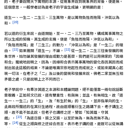
的。老子要說明天下萬物的本源，從現象界說到現象界的背後，便是無。
這個意思，一般學者認為是老子的宇宙生成論，更明顯的是：
道生一、一生二、二生三、三生萬物，是以萬物負陰而抱陽，沖氣以為
[20]
和。
若以道的衍生來說，由道開始，至一、二、三乃至萬物，構成萬事萬物之
所以生成的契機。其生成的玄機，便是「負陰而抱陽，沖氣以為和」。
「負陰而抱陽」是「二生三」的動力，「沖氣以為和」是「一生二」的理
[21]
[22]
由。
如果撇開「道生一」不論，
從一生二，二生三往後發展的現
象世界，姑勿論其發展的理由或動力是甚麼，我們是可以用佛家的「因緣
和合」籠統地說明之，因為，因緣和合表示萬事萬物的變化各因其因而成
就出如此這般的結果，不論是唯識宗依地起性而成就之，或如來藏真心起
現一切法，在老子之「二」及以後的變現和發展來說，佛老二家並無互相
矛盾之處，只是說明上之不同而已。
老子學說中，有牽涉其道之本源和本體論問題，絕不能僅靠一兩句說話斷
章取義，正如前文已說，道有雙重性﹕有與無；並且，有無相生。故「道
生一、一生二」的「生」，及「有生於無」的「生」，並非指單向的生。
此兩段所描述的在其衍生過程，故由道順著衍生之路講下去。老子講生之
順，故不能不如此說，但老子也講修之逆，譬如「知其雄，守其
[23]
雌」，
「為道日損，損之又損，以至於無為，無為而無不為」
[24]
等。
從生之順與修之逆綜合而言，表示老子講的道，是既可以從無講