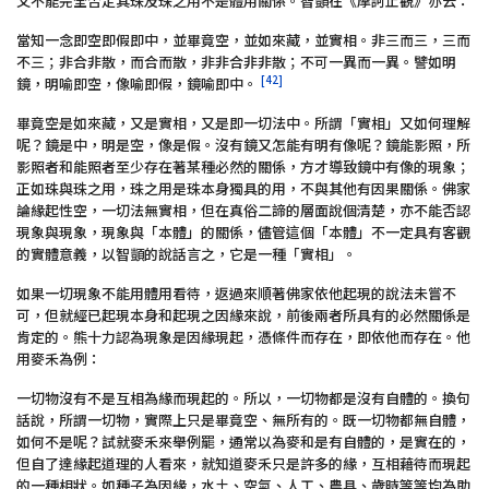
又不能完全否定其珠及珠之用不是體用關係。智顗在《摩訶止觀》亦云：
當知一念即空即假即中，並畢竟空，並如來藏，並實相。非三而三，三而
不三；非合非散，而合而散，非非合非非散；不可一異而一異。譬如明
[42]
鏡，明喻即空，像喻即假，鏡喻即中。
畢竟空是如來藏，又是實相，又是即一切法中。所謂「實相」又如何理解
呢？鏡是中，明是空，像是假。沒有鏡又怎能有明有像呢？鏡能影照，所
影照者和能照者至少存在著某種必然的關係，方才導致鏡中有像的現象；
正如珠與珠之用，珠之用是珠本身獨具的用，不與其他有因果關係。佛家
論緣起性空，一切法無實相，但在真俗二諦的層面說個清楚，亦不能否認
現象與現象，現象與「本體」的關係，儘管這個「本體」不一定具有客觀
的實體意義，以智顗的說話言之，它是一種「實相」。
如果一切現象不能用體用看待，返過來順著佛家依他起現的說法未嘗不
可，但就經已起現本身和起現之因緣來說，前後兩者所具有的必然關係是
肯定的。熊十力認為現象是因緣現起，憑條件而存在，即依他而存在。他
用麥禾為例：
一切物沒有不是互相為緣而現起的。所以，一切物都是沒有自體的。換句
話說，所謂一切物，實際上只是畢竟空、無所有的。既一切物都無自體，
如何不是呢？試就麥禾來舉例罷，通常以為麥和是有自體的，是實在的，
但自了達緣起道理的人看來，就知道麥禾只是許多的緣，互相藉待而現起
的一種相狀。如種子為因緣，水土、空氣、人工、農具、歲時等等均為助