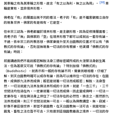
[30]
其車軸之有為其車輪之形態，故言「有之以為利，無之以為用」。
車
輪是實有，並非境界形態。
佛老在「有」的層面出現不同的看法，老子的「有」是不離客觀獨立自存
的現象世界，佛家的有是假有，它是空。
但牟宗三認為，佛老都屬於境界形態，是主觀形態，因為從修煉層面看；
而老子的「無」與佛家的「空」在境界形態下都可以成就出一套存有論。
不過，依牟宗三的判教思想，佛家要提升至天台圓教的位置才可以有「佛
教式的存有論」，否則並無現象一切法的存有根據。他演繹「佛教式的存
有論」時說：
前面講過我們不能說般若解脫法身三德秘密藏所成的大涅槃法身創生萬
法，但為甚麼又可說「佛教式的存有論」？特別加個「佛教式的」
（Buddhistic），就表示和一般的存有論不同，需要另眼相看，仔細了
解。到天台圓教時確可以成存有論，因為可以維持住一切法的存在。在圓
教，成佛即九法界而成佛；般若是就著一切法而成般若；解脫、法身皆
然。一切法就是九法界及佛法界所成的十法界，就是「一念三千」，三千
世間法均包涵在內。一定要就著一切法而成佛，因此當成佛時，一切法一
定要存在，就在佛法身上保住了一切法存在的必然性。換言之，既然即九
法界而成佛，則三千世間法就無一可去。一般以為佛教講空、無、寂滅，
好像不要這個世界，那並不是圓教。在天台圓教無一法可去，就是地獄、
餓鬼、畜牲之法也皆不可去。只有達到這個圓教最高之境界，一切法的存