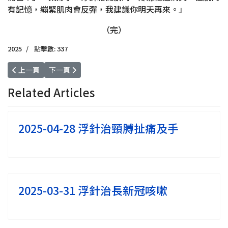
有記憶，繃緊肌肉會反彈，我建議你明天再來。」
（完）
2025
點擊數: 337
上一篇文章: 2025-05-15 浮針治手腳冰冷
下一篇文章: 2025-04-28 浮針治頸膊扯痛及手
上一頁
下一頁
Related Articles
2025-04-28 浮針治頸膊扯痛及手
2025-03-31 浮針治長新冠咳嗽