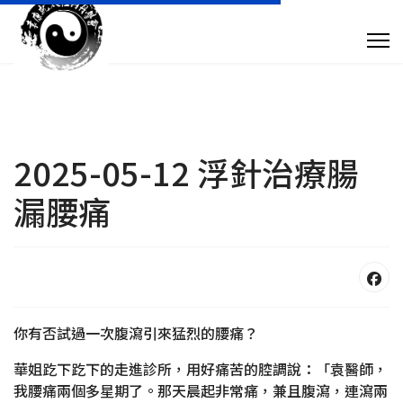
專 欄 文 章
傳 媒 訪 問
針 灸 診 症
2025-05-12 浮針治療腸
漏腰痛
搜尋
+852 28932893
taoistyuen@gmail.com
你有否試過一次腹瀉引來猛烈的腰痛？
華姐趷下趷下的走進診所，用好痛苦的腔調說：「袁醫師，
星期一及星期四 10:00am - 7:30pm 星期二、星期三及星期五 10:00am - 
我腰痛兩個多星期了。那天晨起非常痛，兼且腹瀉，連瀉兩