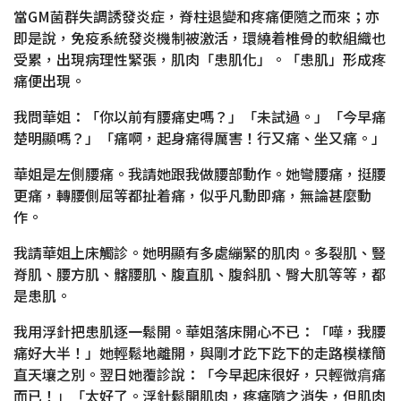
當GM菌群失調誘發炎症，脊柱退變和疼痛便隨之而來；亦
即是說，免疫系統發炎機制被激活，環繞着椎骨的軟組織也
受累，出現病理性緊張，肌肉「患肌化」。「患肌」形成疼
痛便出現。
我問華姐：「你以前有腰痛史嗎？」「未試過。」「今早痛
楚明顯嗎？」「痛啊，起身痛得厲害！行又痛、坐又痛。」
華姐是左側腰痛。我請她跟我做腰部動作。她彎腰痛，挺腰
更痛，轉腰側屈等都扯着痛，似乎凡動即痛，無論甚麼動
作。
我請華姐上床觸診。她明顯有多處繃緊的肌肉。多裂肌、豎
脊肌、腰方肌、髂腰肌、腹直肌、腹斜肌、臀大肌等等，都
是患肌。
我用浮針把患肌逐一鬆開。華姐落床開心不已：「嘩，我腰
痛好大半！」她輕鬆地離開，與剛才趷下趷下的走路模樣簡
直天壤之別。翌日她覆診說：「今早起床很好，只輕微㾓痛
而已！」「太好了。浮針鬆開肌肉，疼痛隨之消失，但肌肉