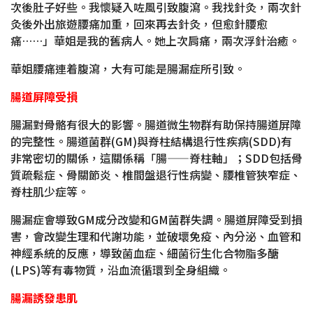
次後肚子好些。我懷疑入咗風引致腹瀉。我找針灸，兩次針
灸後外出旅遊腰痛加重，回來再去針灸，但愈針腰愈
痛……」華姐是我的舊病人。她上次肩痛，兩次浮針治癒。
華姐腰痛連着腹瀉，大有可能是腸漏症所引致。
腸道屏障受損
腸漏對骨骼有很大的影響。腸道微生物群有助保持腸道屏障
的完整性。腸道菌群(GM)與脊柱結構退行性疾病(SDD)有
非常密切的關係，這關係稱「腸——脊柱軸」；SDD包括骨
質疏鬆症、骨關節炎、椎間盤退行性病變、腰椎管狹窄症、
脊柱肌少症等。
腸漏症會導致GM成分改變和GM菌群失調。腸道屏障受到損
害，會改變生理和代謝功能，並破壞免疫、內分泌、血管和
神經系統的反應，導致菌血症、細菌衍生化合物脂多醣
(LPS)等有毒物質，沿血流循環到全身組織。
腸漏誘發患肌