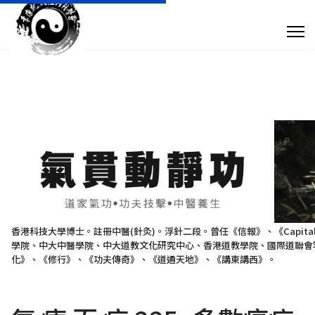
專 欄 文 章
傳 媒 訪 問
針 灸 診 症
搜尋
+852 28932893
香港科技大學博士。註冊中醫(針灸)。浮針二段。曾任《信報》、《Capit
學院、中大中醫學院、中大道教文化研究中心、香港道教學院、國際道聯會等
taoistyuen@gmail.com
化》、《修行》、《功夫傳奇》、《道通天地》、《講東講西》。
星期一及星期四 10:00am - 7:30pm 星期二、星期三及星期五 10:00am - 