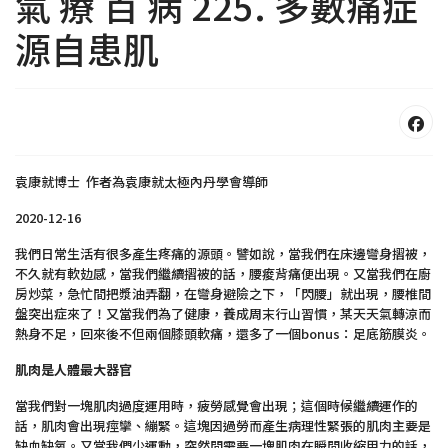
氣 療 百 病 225. 多數痛症
源自患肌
袁康就博士 作者為袁康就太極內丹學會導師
2020-12-16
我們日常生活有很多產生疼痛的源頭。譬如說，當我們在床邊彎身摺被，
不久就有軟攰感，當我們繼續摺被的話，腰痠背痛便出現。又當我們在廚
房炒菜，急忙間把漿油弄翻，在彎身避險之下，「閃腰」就出現，腰椎間
盤突出症來了！又當我們為了健康，養成周末行山習慣，某天天氣轉涼而
熱身不足，回來後不但兩個膝頭軟痛，還多了一個bonus：足底筋膜炎。
肌肉是人體最大器官
當我們對一塊肌肉過度運用時，疲勞感覺會出現；這個時候繼續運作的
話，肌肉會出現痙攣、繃緊。這塊因過勞而產生病理性緊張的肌肉主要是
缺血缺氧。又當我們少運動，突然間需要一塊肌肉在瞬間收縮用力的話，