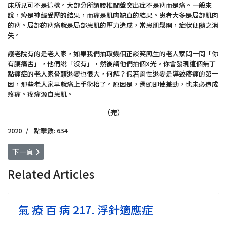
床所見可不是這樣。大部分所謂腰椎間盤突出症不是痺而是痛。一般來
說，痺是神經受壓的結果，而痛是肌肉缺血的結果。患者大多是局部肌肉
的痺。局部的痺痛就是局部患肌的壓力造成，當患肌鬆開，症狀便隨之消
失。
護老院有的是老人家，如果我們抽取幾個正談笑風生的老人家問一問「你
有腰痛否」，他們說「沒有」，然後請他們拍個X光。你會發現這個無丁
點痛症的老人家骨頭退變也很大，何解？假若骨性退變是導致疼痛的第一
因，那些老人家早就痛上手術枱了。原因是，骨頭即使差勁，也未必造成
疼痛。疼痛源自患肌。
（完）
2020
點擊數: 634
下一篇文章: 氣 療 百 病 224. 如廁站不起來
下一頁
Related Articles
氣 療 百 病 217. 浮針適應症