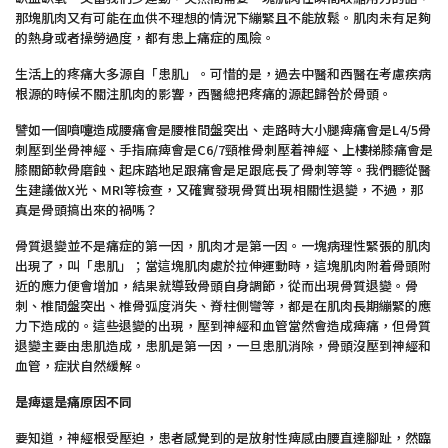
那塊肌肉又有可能在血供不理想的情況下繃緊且不能放鬆。肌肉未有足夠
的熱身或者操勞過度，都有患上痛症的風險。
生活上的疼痛大多源自「患肌」。可惜的是，過去中醫和西醫在考慮疾病
根源的時候不關注肌肉的影響，西醫總把疼痛的源起歸咎於骨頭。
譬如一個噴嚏造成腰痛會是腰椎間盤突出、走路時大小腿痺痛會是L4/5骨
刺壓到坐骨神經、手指麻痺會是C6/7頸椎骨刺壓着神經、上樓梯膝痛會是
膝關節軟骨磨蝕、起床踏地足跟痛會是足跟底長了骨刺等等。我們聽從醫
生建議做X光、MRI等檢查，又確實發現骨質出現相關性退變，不過，那
真是骨頭搞出來的禍嗎？
骨質退變並不是痛症的第一因，肌肉才是第一因。一塊病理性緊張的肌肉
出現了，叫「患肌」；當這塊肌肉處於拉伸運動時，這塊肌肉附着骨頭附
近的應力便會增加，結果就導致骨頭自身調節，從而出現骨質退變。骨
刺、椎間盤突出、椎骨弧度消失、脊柱側彎等，都是在肌肉長期繃緊的應
力下造成的。這些退變的出現，壓到神經和血管當然會造成痺痛，但骨質
退變主要由患肌造成，患肌是第一因，一旦患肌消除，骨頭沒壓到神經和
血管，症狀自然緩解。
是痺還是痛原因不同
要知道，神經根受壓迫，患者感覺到的是放射性痺感由腰直達腳趾，然臨