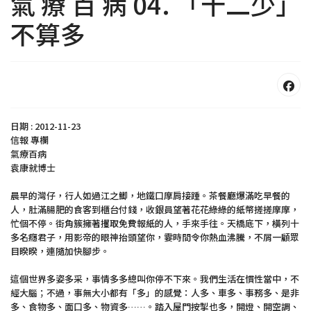
氣 療 百 病 04. 「十二少」
不算多
日期 : 2012-11-23
信報 專欄
氣療百病
袁康就博士
晨早的灣仔，行人如過江之鯽，地鐵口摩肩接踵。茶餐廳爆滿吃早餐的
人，肚滿腸肥的食客到櫃台付錢，收銀員望著花花綠綠的紙幣搓搓摩摩，
忙個不停。街角簇擁著攫取免費報紙的人，手來手往。天橋底下，橫列十
多名癮君子，用影帝的眼神抬頭望你，霎時間令你熱血沸騰，不屑一顧眾
目睽睽，連隨加快腳步。
這個世界多姿多采，事情多多總叫你停不下來。我們生活在慣性當中，不
經大腦；不過，事無大小都有「多」的感覺：人多、車多、事務多、是非
多、食物多、面口多、物資多……。踏入屋門按掣也多，開燈、開空調、