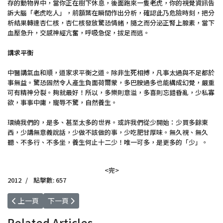
存的動物界中，當你正在樹下休息，後面跑來一隻老虎，你的視覺資訊告
訴大腦「老虎吃人」，前額葉在瞬間作出分析，確認此乃危險時刻，把分
析結果轉達杏仁核，杏仁核發放驚恐情緒，隨之而分泌正腎上腺素，當下
血壓急升，交感神經亢奮，呼吸急促，拔足而逃。
講求平衡
中醫講氣血和順，道家求平衡之道。除非生死相搏，凡事太過與不足都於
事無益。驚恐固然令人產生負面荷爾蒙，多巴胺過多也能構成幻覺，嚴重
可有精神分裂。夠就最好！所以，多樂則意溢，多喜則忘錯昏亂，少私寡
欲，事事中庸，寵辱不驚，自然養生。
環繞我們的，是多、甚至太多的世界。或許我們從少開始：少買多餘東
西，少講無意義說話，少做不該做的事，少吃肥甘厚味。無久視、無久
聽、不多行、不多坐，養生何止十二少！唯一可多，是更多的「少」。
<完>
2012
點擊數: 657
上一篇文章: 氣 療 百 病 05. 生脈飲補氣抗氧化
下一篇文章: 氣 療 百 病 03. 用氣耍太極拳
上一頁
下一頁
Related Articles