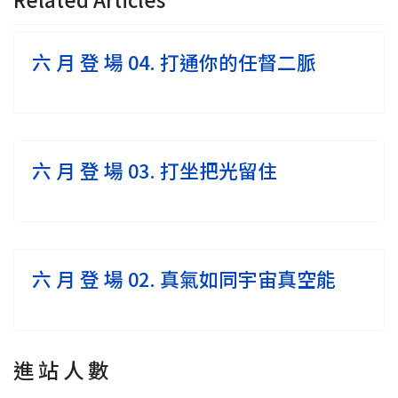
六 月 登 場 04. 打通你的任督二脈
六 月 登 場 03. 打坐把光留住
六 月 登 場 02. 真氣如同宇宙真空能
進 站 人 數