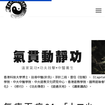
專 欄 文 章
傳 媒 訪 問
針 灸 診 症
搜尋
+852 28932893
香港科技大學博士。註冊中醫(針灸)。浮針二段。曾任《信報》、《Capit
學院、中大中醫學院、中大道教文化研究中心、香港道教學院、國際道聯會等
taoistyuen@gmail.com
化》、《修行》、《功夫傳奇》、《道通天地》、《講東講西》。
星期一及星期四 10:00am - 7:30pm 星期二、星期三及星期五 10:00am - 