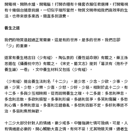
開電視、開熱水爐、開電腦！打開衣櫃有十幾套衣服任君選擇，打開電視
有十幾個台隨意挑選，一切似乎理所當然。物質文明帶給我們高效率的生
活，也帶來很多東西，簡直多到浪費。
養生之道
我們的物質遠超過正常需要。這是有的世界，是多的世界。我們忘卻
「少」的重要。
道家有養生格言曰〈少有經〉。陶弘景的《養性延命錄》有載之，藥王孫
思邈在《攝養枕中方》有載之。《宋史‧藝文志》提到「葛洪有〈抱朴子
養生論〉一卷」，文中養生材料又包括〈少有經〉。
〈少有經〉提出養生法則名「十二少」，是少思、少念、少欲、少事、少
語、少笑、少愁、少樂、少喜、少怒、少好、少惡。相對於此十二少，有
十二多，多與少互相映照，從而說明養生之理。十二多是：多思則神怠，
多念則志散，多欲則損智，多事則形疲，多語則氣爭，多笑則傷臟，多愁
則心懾，多樂則意溢，多喜則忘錯昏亂，多怒則百脈不定，多好則專迷不
治，多惡則焦煎無歡。
十二少大部分針對人的情緒，要少戒多。中醫強調七情可致病。可是，人
有情緒是必要的，開心觸動大喜之情，有何不妥！尤其物競天擇、適者生