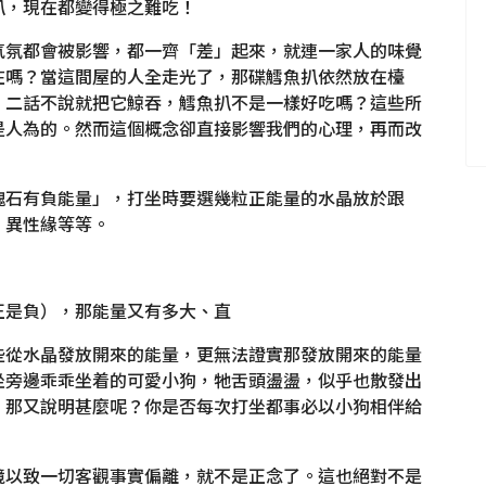
扒，現在都變得極之難吃！
氣氛都會被影響，都一齊「差」起來，就連一家人的味覺
在嗎？當這間屋的人全走光了，那碟鱈魚扒依然放在檯
，二話不說就把它鯨吞，鱈魚扒不是一樣好吃嗎？這些所
是人為的。然而這個概念卻直接影響我們的心理，再而改
塊石有負能量」，打坐時要選幾粒正能量的水晶放於跟
、異性緣等等。
正是負），那能量又有多大、直
些從水晶發放開來的能量，更無法證實那發放開來的能量
坐旁邊乖乖坐着的可愛小狗，牠舌頭盪盪，似乎也散發出
，那又說明甚麼呢？你是否每次打坐都事必以小狗相伴給
境以致一切客觀事實偏離，就不是正念了。這也絕對不是