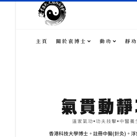
動 功
靜 功
主 頁
關 於 袁 博 士
動 功
靜 功
論 文
專 欄 文 章
傳 媒 訪 問
針 灸 診 症
香港科技大學博士。註冊中醫(針灸)。浮針