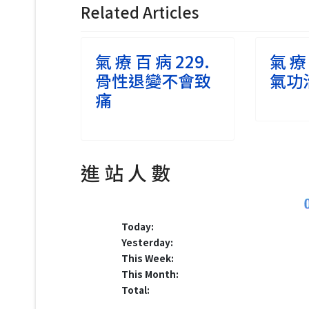
Related Articles
氣 療 百 病 229.
氣 療 
骨性退變不會致
氣功
痛
進 站 人 數
Today:
Yesterday:
This Week:
This Month:
Total: