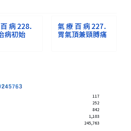
百 病 228.
氣 療 百 病 227.
治病初始
胃氣頂兼頸膊痛
117
252
842
1,103
245,763