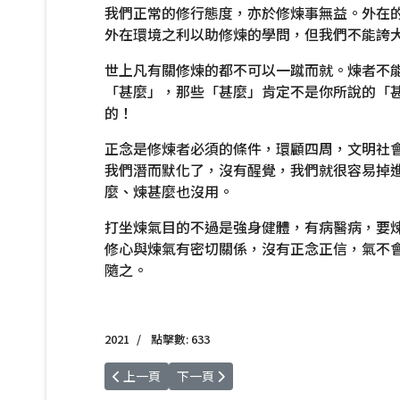
我們正常的修行態度，亦於修煉事無益。外在
外在環境之利以助修煉的學問，但我們不能誇
世上凡有關修煉的都不可以一蹴而就。煉者不
「甚麼」，那些「甚麼」肯定不是你所說的「
的！
正念是修煉者必須的條件，環顧四周，文明社
我們潛而默化了，沒有醒覺，我們就很容易掉
麼、煉甚麼也沒用。
打坐煉氣目的不過是強身健體，有病醫病，要
修心與煉氣有密切關係，沒有正念正信，氣不
隨之。
2021
點擊數: 633
上一篇文章: 氣 療 百 病 234. 浮針操作異於傳統
下一篇文章: 氣 療 百 病 232. 浮針治療震
上一頁
下一頁