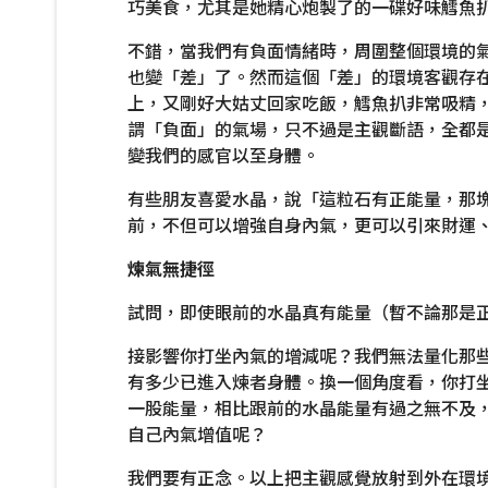
巧美食，尤其是她精心炮製了的一碟好味鱈魚
不錯，當我們有負面情緒時，周圍整個環境的
也變「差」了。然而這個「差」的環境客觀存
上，又剛好大姑丈回家吃飯，鱈魚扒非常吸精
謂「負面」的氣場，只不過是主觀斷語，全都
變我們的感官以至身體。
有些朋友喜愛水晶，說「這粒石有正能量，那
前，不但可以增強自身內氣，更可以引來財運
煉氣無捷徑
試問，即使眼前的水晶真有能量（暫不論那是
接影響你打坐內氣的增減呢？我們無法量化那
有多少已進入煉者身體。換一個角度看，你打
一股能量，相比跟前的水晶能量有過之無不及
自己內氣增值呢？
我們要有正念。以上把主觀感覺放射到外在環