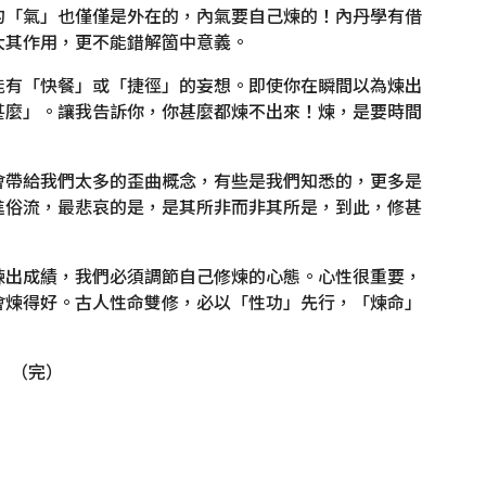
的「氣」也僅僅是外在的，內氣要自己煉的！內丹學有借
大其作用，更不能錯解箇中意義。
能有「快餐」或「捷徑」的妄想。即使你在瞬間以為煉出
甚麼」。讓我告訴你，你甚麼都煉不出來！煉，是要時間
會帶給我們太多的歪曲概念，有些是我們知悉的，更多是
進俗流，最悲哀的是，是其所非而非其所是，到此，修甚
煉出成績，我們必須調節自己修煉的心態。心性很重要，
會煉得好。古人性命雙修，必以「性功」先行，「煉命」
（完）
顫