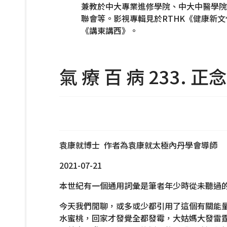
兼教於中大專業進修學院、中大中醫學院
聯會等。影視專輯見於RTHK《健康新
《講東講西》。
氣 療 百 病 233. 
袁康就博士 作者為袁康就太極內丹學會導師
2021-07-21
本世紀有一個通用詞彙是筆者年少時從未聽過
今天我們閒聊，或多或少都引用了這個有關能
水蜜桃，回家才發覺全都發霉，大姑媽大發雷