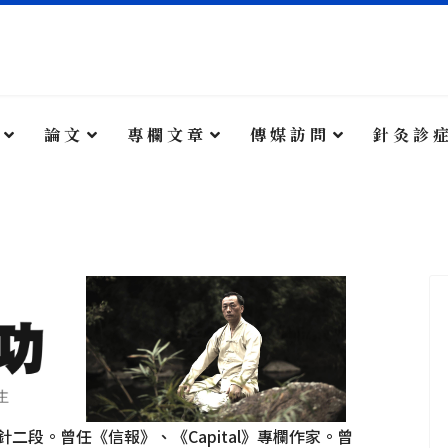
搜尋
+852 28
論 文
專 欄 文 章
傳 媒 訪 問
針 灸 診 
taoist
星期一及星期
二段。曾任《信報》、《Capital》專欄作家。曾