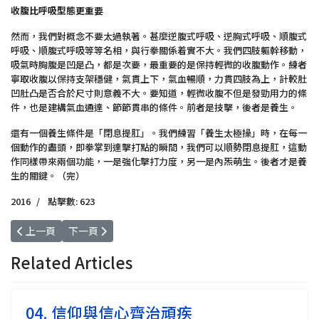
收腹比呼吸型態更重要
然而，我們對概念不要太過執著。甚麼逆腹式呼吸、逆胸式呼吸、順腹式
呼吸、順腹式呼吸等等名相，與行拳關係着實不大。我們四肢軀幹移動，
吸氣時胸腹是凹是凸，都是次要，最重要的是保持輕微的收腹動作。練者
寧取收腹以保持支架穩健，氣貫上下，氣血暢順，力貫四肢為上，計較肚
凹肚凸是否合於尺寸則意義不大。要知道，輕微收腹不但是發勁用力的條
件，也是建構氣血通達、節節貫串的條件。前者是技擊，後者是養生。
還有一個養生條件是「閉息提肛」。我們練習「養生太極操」時，在每一
個動作的盡頭，即拳掌到達擊打點的瞬間，我們可以順勢閉息提肛，這動
作同樣帶來兩個功能，一是強化擊打力度，另一是內炁萌生。後者才是養
生的關鍵。（完）
2016
點擊數: 623
上一篇文章: 12. 讓雜念模糊
下一篇文章: 10. 出拳三種力
上一頁
下一頁
Related Articles
04. 信仰與信心齊治頑疾