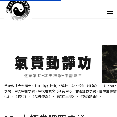
專 欄 文 章
傳 媒 訪 問
針 灸 診 症
搜尋
+852 28932893
香港科技大學博士。註冊中醫(針灸)。浮針二段。曾任《信報》、《Capit
學院、中大中醫學院、中大道教文化研究中心、香港道教學院、國際道聯會等
taoistyuen@gmail.com
化》、《修行》、《功夫傳奇》、《道通天地》、《講東講西》。
星期一及星期四 10:00am - 7:30pm 星期二、星期三及星期五 10:00am - 