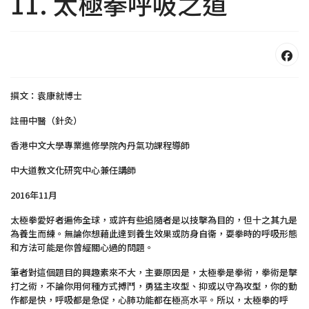
11. 太極拳呼吸之道
撰文：袁康就博士
註冊中醫（針灸）
香港中文大學專業進修學院內丹氣功課程導師
中大道教文化研究中心兼任講師
2016年11月
太極拳愛好者遍佈全球，或許有些追隨者是以技擊為目的，但十之其九是
為養生而練。無論你想藉此達到養生效果或防身自衞，耍拳時的呼吸形態
和方法可能是你曾經關心過的問題。
筆者對這個題目的興趣素來不大，主要原因是，太極拳是拳術，拳術是擊
打之術，不論你用何種方式搏鬥，勇猛主攻型、抑或以守為攻型，你的動
作都是快，呼吸都是急促，心肺功能都在極髙水平。所以，太極拳的呼