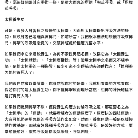
吸，毫無疑問跟其它拳術一様，是量大而急的所謂「胸式呼吸」或「逆腹
式呼吸」。
太極養生功
可是，很多人練習極之緩慢的太極拳，因而對太極拳提出呼吸方法的疑
問，反映練者已遠離真實搏鬥。如前所言，我們根本無法用緩慢呼吸來搏
鬥。搏擊的呼吸是急促的，交感神經處於極度亢奮水平。
如果我們拿它來達致養生，為何不索性另起名目，改稱它為「太極養生
功」、「太極體操」、「太極廣播操」等！沿用太極拳之名而又不練拳
擊，是對太極拳的一種侮辱，最少引來不少傳統功夫師傅微言：「這種拳
怎能打得死人？」
我們很自然會以拳論拳。你既然說你打的是拳，我就用看拳的方式看你。
倘若你打的是太極養生功，你不懂搏擊反而理所當然。祖傳的陳氏炮捶不
是打得死人嗎！
如果我們撇開搏擊不談，僅從養生角度去討論呼吸之道，那這套名之為
「太極拳」的「運動」，就要看練者的運動速度了。速度快的四肢運動，
大有可能仍需用急促的呼吸方法作出配合。然而，養生運動一般是以緩慢
動作做基礎，那就有好幾種呼吸方法了。「腹式呼吸」是較好的方式，耍
拳愈慢愈好。腹式呼吸是指吸氣脹肚、呼氣凹肚。